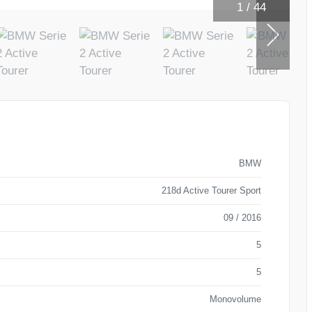
1
/
44
BMW
218d Active Tourer Sport
09 / 2016
5
5
Monovolume