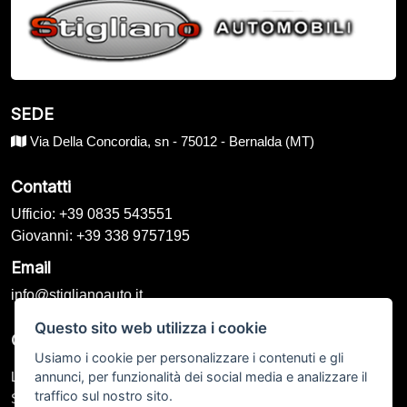
SEDE
Via Della Concordia, sn - 75012 - Bernalda (MT)
Contatti
Ufficio: +39 0835 543551
Giovanni: +39 338 9757195
Email
info@stiglianoauto.it
Questo sito web utilizza i cookie
Orari di Apertura
Usiamo i cookie per personalizzare i contenuti e gli
annunci, per funzionalità dei social media e analizzare il
Lunedì – Venerdì: 09:00 - 13:00 / 15:30 - 19:00
traffico sul nostro sito.
Sabato: 09:00 - 13:00 / Chiuso