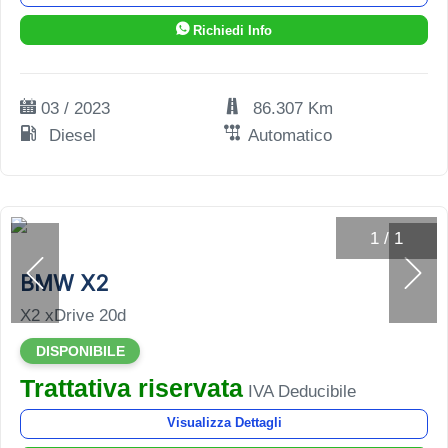
Richiedi Info
03 / 2023
86.307 Km
Diesel
Automatico
1
/
1
BMW X2
X2 xDrive 20d
DISPONIBILE
Trattativa riservata
IVA Deducibile
Visualizza Dettagli