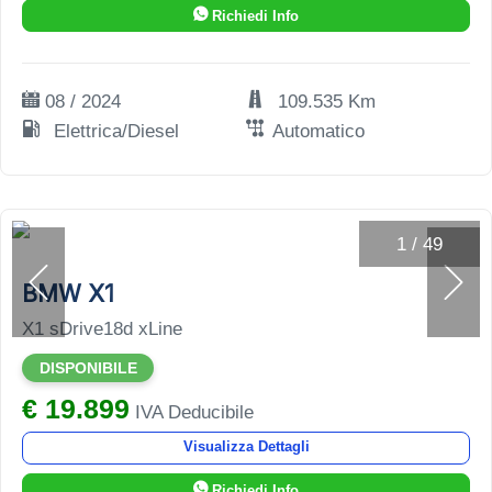
Richiedi Info
08 / 2024
109.535 Km
Elettrica/Diesel
Automatico
1
/
49
BMW X1
X1 sDrive18d xLine
DISPONIBILE
€ 19.899
IVA Deducibile
Visualizza Dettagli
Richiedi Info