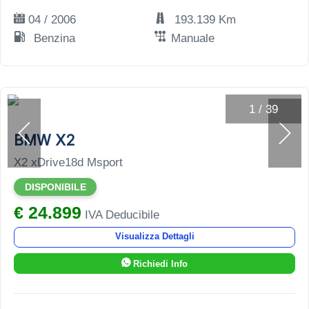
04 / 2006
193.139 Km
Benzina
Manuale
1
/
39
BMW X2
X2 xDrive18d Msport
DISPONIBILE
€ 24.899
IVA Deducibile
Visualizza Dettagli
Richiedi Info