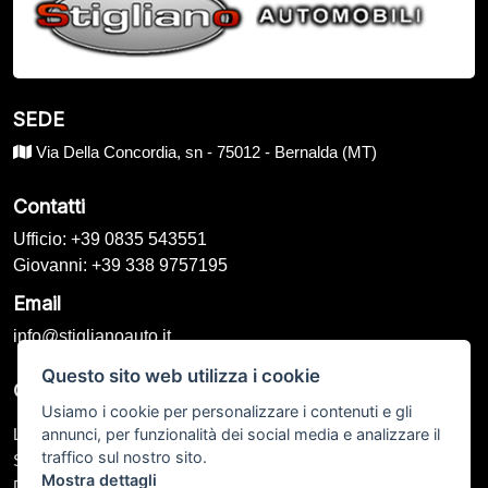
SEDE
Via Della Concordia, sn - 75012 - Bernalda (MT)
Contatti
Ufficio: +39 0835 543551
Giovanni: +39 338 9757195
Email
info@stiglianoauto.it
Questo sito web utilizza i cookie
Orari di Apertura
Usiamo i cookie per personalizzare i contenuti e gli
annunci, per funzionalità dei social media e analizzare il
Lunedì – Venerdì: 09:00 - 13:00 / 15:30 - 19:00
traffico sul nostro sito.
Sabato: 09:00 - 13:00 / Chiuso
Mostra dettagli
Domenica: Chiuso