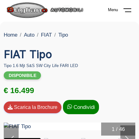
Menu
Home
Auto
FIAT
Tipo
FIAT Tipo
Tipo 1.6 Mjt S&S SW City Life FARI LED
DISPONIBILE
€ 16.499
Condividi
Scarica la Brochure
1
/
46